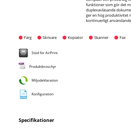
funktioner som gör det mö
duplexavläsande dokument
ger en hög produktivitet 
kontinuerligt användande 
Färg
Skrivare
Kopiator
Skanner
Fax
Stöd för AirPrint
Produktbroschyr
Miljodeklaration
Konfiguration
Specifikationer