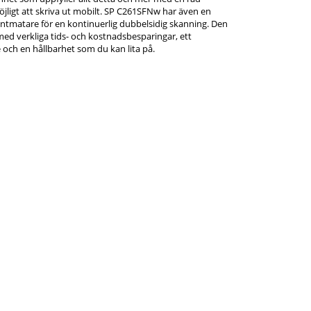
jligt att skriva ut mobilt. SP C261SFNw har även en
matare för en kontinuerlig dubbelsidig skanning. Den
med verkliga tids- och kostnadsbesparingar, ett
och en hållbarhet som du kan lita på.