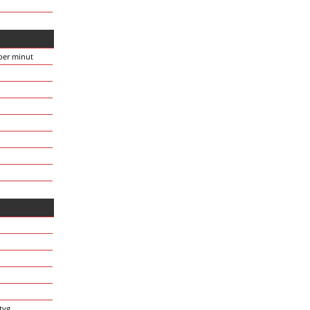
 per minut
tyg