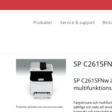
Produkter
Service & support
Bestä
SP C261SF
SP C261SFNw ä
multifunktions
Färgskrivare och multifunk
pålitliga och redo att an
Produkten på bilden kan vara extrautrustad.
kompakt och prisvärdig en