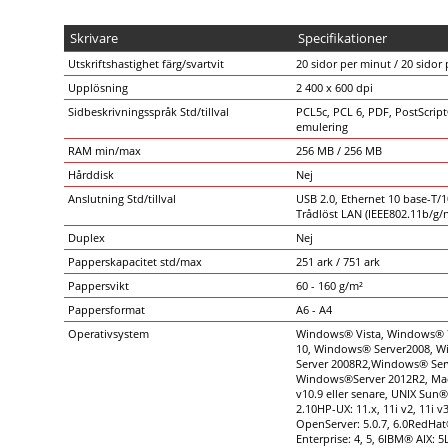
Skrivare
Specifikationer
Utskriftshastighet färg/svartvit
20 sidor per minut / 20 sidor
Upplösning
2 400 x 600 dpi
Sidbeskrivningsspråk Std/tillval
PCL5c, PCL 6, PDF, PostScrip
emulering
RAM min/max
256 MB / 256 MB
Hårddisk
Nej
Anslutning Std/tillval
USB 2.0, Ethernet 10 base-T/1
Trådlöst LAN (IEEE802.11b/g/n
Duplex
Nej
Papperskapacitet std/max
251 ark / 751 ark
Pappersvikt
60 - 160 g/m²
Pappersformat
A6 - A4
Operativsystem
Windows® Vista, Windows®
10, Windows® Server2008, 
Server 2008R2,Windows® Serv
Windows®Server 2012R2, Mac
v10.9 eller senare, UNIX Sun® 
2.10HP-UX: 11.x, 11i v2, 11i 
OpenServer: 5.0.7, 6.0RedHa
Enterprise: 4, 5, 6IBM® AIX: 5L