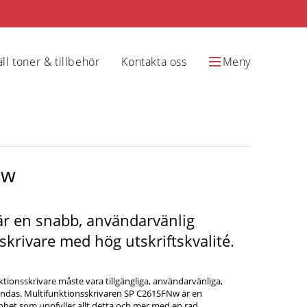
ll toner & tillbehör
Kontakta oss
Meny
Nw
r en snabb, användarvänlig
skrivare med hög utskriftskvalité.
tionsskrivare måste vara tillgängliga, användarvänliga,
vändas. Multifunktionsskrivaren SP C261SFNw är en
het som uppfyller allt detta och mer med en rad