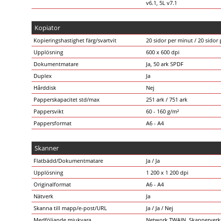
v6.1, 5L v7.1
Kopiator
Kopieringshastighet färg/svartvit
20 sidor per minut / 20 sidor
Upplösning
600 x 600 dpi
Dokumentmatare
Ja, 50 ark SPDF
Duplex
Ja
Hårddisk
Nej
Papperskapacitet std/max
251 ark / 751 ark
Pappersvikt
60 - 160 g/m²
Pappersformat
A6 - A4
Skanner
Flatbädd/Dokumentmatare
Ja / Ja
Upplösning
1 200 x 1 200 dpi
Originalformat
A6 - A4
Nätverk
Ja
Skanna till mapp/e-post/URL
Ja / Ja / Nej
Medföljande mjukvara
Network TWAIN, Skannerverk