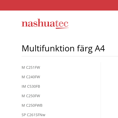
Multifunktion färg A4
M C251FW
M C240FW
IM C530FB
M C250FW
M C250FWB
SP C261SFNw