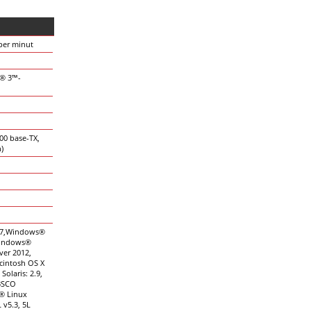
 per minut
t® 3™-
00 base-TX,
)
 7,Windows®
Windows®
er 2012,
intosh OS X
Solaris: 2.9,
v3SCO
t® Linux
 v5.3, 5L