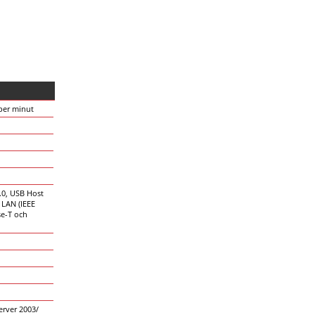
 per minut
.0, USB Host
t LAN (IEEE
se-T och
rver 2003/