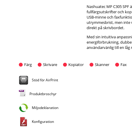
Nashuatec MP C305 SPF är 
fullfärgsutskrifter och kop
USB-minne och faxfunktion
utrymmesbrist, men inte vi
direkt på skrivbordet.
Med sin intuitiva anpassn
energiförbrukning, dubbel
användarvänlig till en låg
Färg
Skrivare
Kopiator
Skanner
Fax
Stöd för AirPrint
Produktbroschyr
Miljodeklaration
Konfiguration