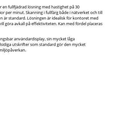
en fullfjädrad lösning med hastighet på 30
ior per minut. Skanning i fullfärg både i nätverket och till
 är standard. Lösningen är idealisk för kontoret med
ll göra avkall på effektiviteten. Kan med fördel placeras
ingsbar användardisplay, sin mycket låga
sidiga utskrifter som standard gör den mycket
 miljöpåverkan.