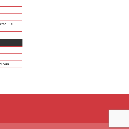
merad PDF
illval)