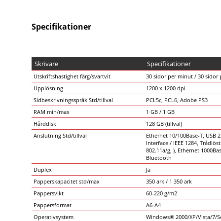
Specifikationer
Skrivare
Specifikationer
Utskriftshastighet färg/svartvit
30 sidor per minut / 30 sidor
Upplösning
1200 x 1200 dpi
Sidbeskrivningsspråk Std/tillval
PCL5c, PCL6, Adobe PS3
RAM min/max
1 GB / 1 GB
Hårddisk
128 GB (tillval)
Anslutning Std/tillval
Ethernet 10/100Base-T, USB 2
Interface / IEEE 1284, Trådlös
802.11a/g, ), Ethernet 1000Ba
Bluetooth
Duplex
Ja
Papperskapacitet std/max
350 ark / 1 350 ark
Pappersvikt
60-220 g/m2
Pappersformat
A6-A4
Operativsystem
Windows® 2000/XP/Vista/7/Se