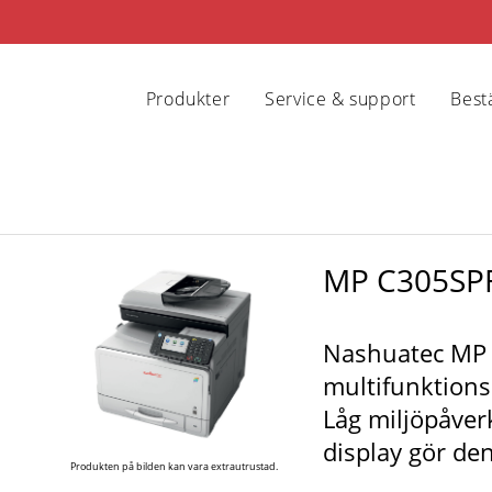
Produkter
Service & support
Bestä
MP C305SP
Nashuatec MP 
multifunktionsl
Låg miljöpåver
display gör denn
Produkten på bilden kan vara extrautrustad.