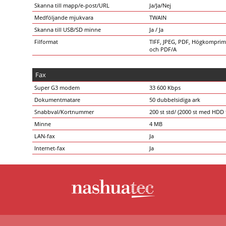
Skanna till mapp/e-post/URL
Ja/Ja/Nej
Medföljande mjukvara
TWAIN
Skanna till USB/SD minne
Ja / Ja
Filformat
TIFF, JPEG, PDF, Högkompri
och PDF/A
Fax
Super G3 modem
33 600 Kbps
Dokumentmatare
50 dubbelsidiga ark
Snabbval/Kortnummer
200 st std/ (2000 st med HDD t
Minne
4 MB
LAN-fax
Ja
Internet-fax
Ja