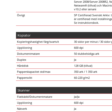
Server 2008/Server 2008R2, N
Netware® (tillval) och Macin
v10.2 eller senare
Övrigt
SP Certifierad Svenskt Arkiv:
är certifierad med inställning
Se instruktionsbok.
Kopiator
Kopieringshastighet färg/svartvit
30 sidor per minut / 30 sidor
Upplösning
600 dpi
Dokumentmatare
50 dubbelsidiga ark
Duplex
Ja
Hårddisk
128 GB (tillval)
Papperskapacitet std/max
350 ark / 1 350 ark
Pappersvikt
60-220 g/m2
Skanner
Flatbädd/Dokumentmatare
Ja/Ja
Upplösning
600 dpi
Nätverk
Ja