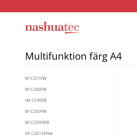
Multifunktion färg A4
M C251FW
M C240FW
IM C530FB
M C250FW
M C250FWB
SP C261SFNw