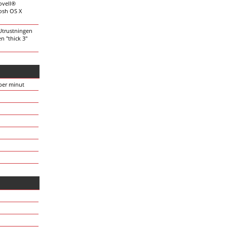
ovell®
tosh OS X
 Utrustningen
en "thick 3"
 per minut