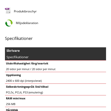
Produktbroschyr
Miljodeklaration
Specifikationer
Skrivare
Specifikationer
Utskriftshastighet färg/svartvit
20 sidor per minut / 20 sidor per minut
Upplösning
2400 x 600 dpi (interpolerat)
Sidbeskrivningsspråk Std/tillval
PCL5c, PCL6, PS3 (emulering)
RAM min/max
256 MB
Hårddisk