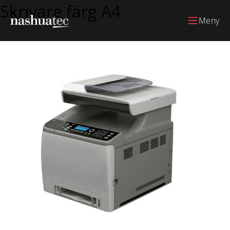
Skrivare färg A4
Meny