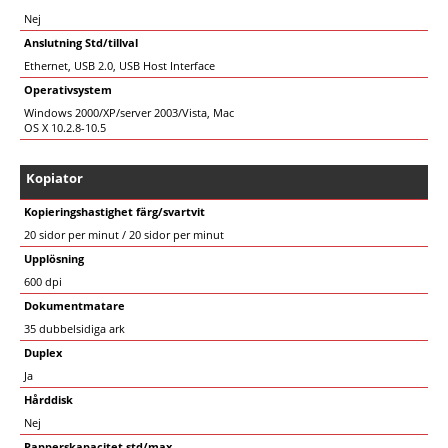
Nej
Anslutning Std/tillval
Ethernet, USB 2.0, USB Host Interface
Operativsystem
Windows 2000/XP/server 2003/Vista, Mac
OS X 10.2.8-10.5
Kopiator
Kopieringshastighet färg/svartvit
20 sidor per minut / 20 sidor per minut
Upplösning
600 dpi
Dokumentmatare
35 dubbelsidiga ark
Duplex
Ja
Hårddisk
Nej
Papperskapacitet std/max