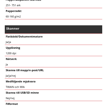
251- 751 ark
Pappersvikt
60-160 g/m2
Skanner
Flatbädd/Dokumentmatare
Ja/ja
Upplösning
1200 dpi
Nätverk
Ja
Skanna till mapp/e-post/URL
Ja/ja/nej
Medföljande mjukvara
TWAIN och WIA
Skanna till USB/SD minne
Nej/nej
Filformat