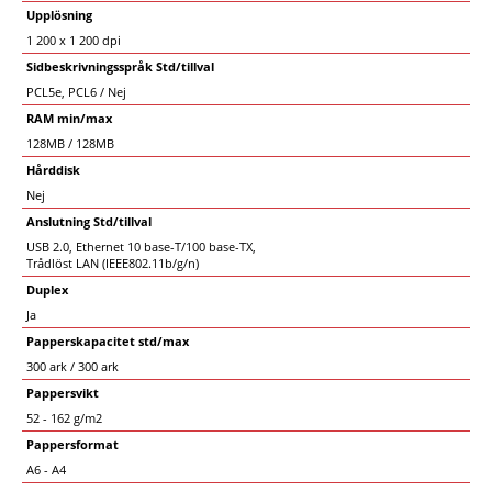
Upplösning
1 200 x 1 200 dpi
Sidbeskrivningsspråk Std/tillval
PCL5e, PCL6 / Nej
RAM min/max
128MB / 128MB
Hårddisk
Nej
Anslutning Std/tillval
USB 2.0, Ethernet 10 base-T/100 base-TX,
Trådlöst LAN (IEEE802.11b/g/n)
Duplex
Ja
Papperskapacitet std/max
300 ark / 300 ark
Pappersvikt
52 - 162 g/m2
Pappersformat
A6 - A4