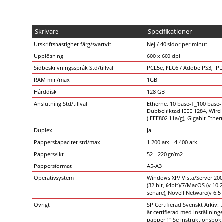
Skrivare
Specifikationer
Utskriftshastighet färg/svartvit
Nej / 40 sidor per minut
Upplösning
600 x 600 dpi
Sidbeskrivningsspråk Std/tillval
PCL5e, PLC6 / Adobe PS3, IP
RAM min/max
1GB
Hårddisk
128 GB
Anslutning Std/tillval
Ethernet 10 base-T_100 base-T
Dubbelriktad IEEE 1284, Wire
(IEEE802.11a/g), Gigabit Ether
Duplex
Ja
Papperskapacitet std/max
1 200 ark - 4 400 ark
Pappersvikt
52 - 220 gr/m2
Pappersformat
A5-A3
Operativsystem
Windows XP/ Vista/Server 20
(32 bit, 64bit)/7/MacOS (v 10.2
senare), Novell Netware(v 6.5 
Övrigt
SP Certifierad Svenskt Arkiv:
är certifierad med inställning
papper 1" Se instruktionsbok