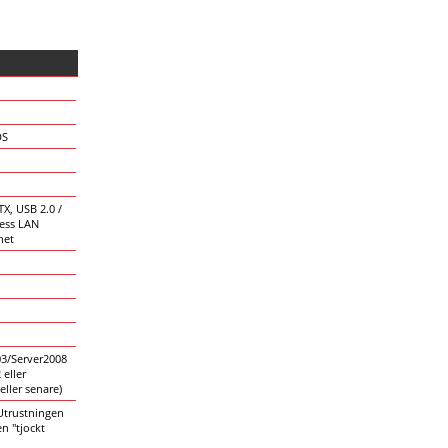
DS
X, USB 2.0 /
less LAN
net
03/Server2008
 eller
eller senare)
 Utrustningen
en "tjockt
.