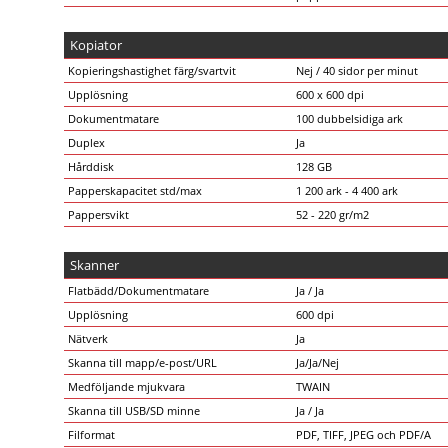
Kopiator
Kopieringshastighet färg/svartvit
Nej / 40 sidor per minut
Upplösning
600 x 600 dpi
Dokumentmatare
100 dubbelsidiga ark
Duplex
Ja
Hårddisk
128 GB
Papperskapacitet std/max
1 200 ark - 4 400 ark
Pappersvikt
52 - 220 gr/m2
Skanner
Flatbädd/Dokumentmatare
Ja / Ja
Upplösning
600 dpi
Nätverk
Ja
Skanna till mapp/e-post/URL
Ja/Ja/Nej
Medföljande mjukvara
TWAIN
Skanna till USB/SD minne
Ja / Ja
Filformat
PDF, TIFF, JPEG och PDF/A