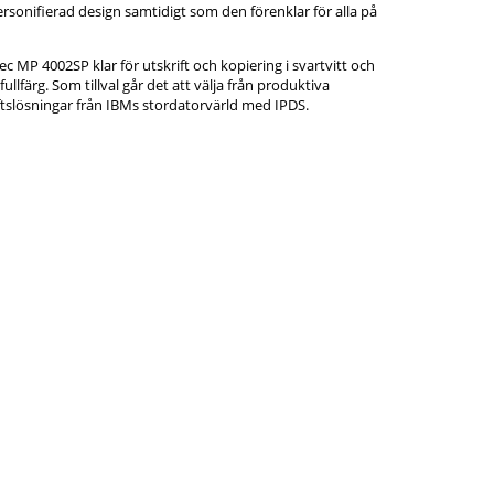
rsonifierad design samtidigt som den förenklar för alla på
 MP 4002SP klar för utskrift och kopiering i svartvitt och
ullfärg. Som tillval går det att välja från produktiva
iftslösningar från IBMs stordatorvärld med IPDS.