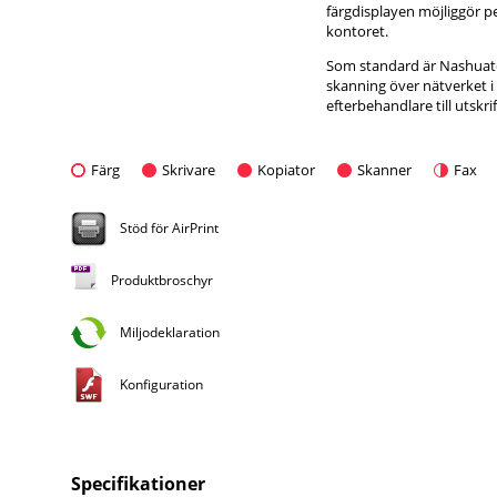
färgdisplayen möjliggör pe
kontoret.
Som standard är Nashuatec
skanning över nätverket i f
efterbehandlare till utskr
Färg
Skrivare
Kopiator
Skanner
Fax
Stöd för AirPrint
Produktbroschyr
Miljodeklaration
Konfiguration
Specifikationer