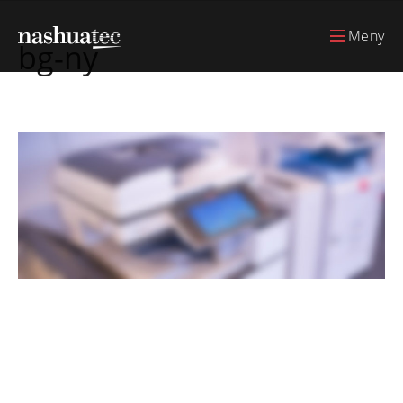
Meny
bg-ny