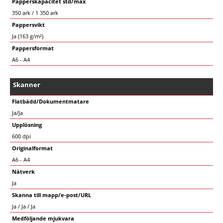
Papperskapacitet std/max
350 ark / 1 350 ark
Pappersvikt
Ja (163 g/m²)
Pappersformat
A6 - A4
Skanner
Flatbädd/Dokumentmatare
Ja/Ja
Upplösning
600 dpi
Originalformat
A6 - A4
Nätverk
Ja
Skanna till mapp/e-post/URL
Ja / Ja / Ja
Medföljande mjukvara