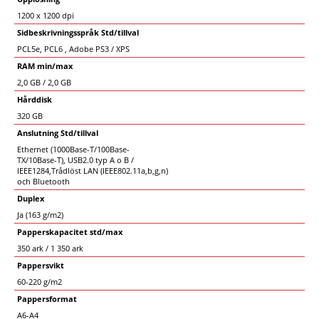
1200 x 1200 dpi
Sidbeskrivningsspråk Std/tillval
PCL5e, PCL6 , Adobe PS3 / XPS
RAM min/max
2,0 GB / 2,0 GB
Hårddisk
320 GB
Anslutning Std/tillval
Ethernet (1000Base-T/100Base-
TX/10Base-T), USB2.0 typ A o B /
IEEE1284,Trådlöst LAN (IEEE802.11a,b,g,n)
och Bluetooth
Duplex
Ja (163 g/m2)
Papperskapacitet std/max
350 ark / 1 350 ark
Pappersvikt
60-220 g/m2
Pappersformat
A6-A4