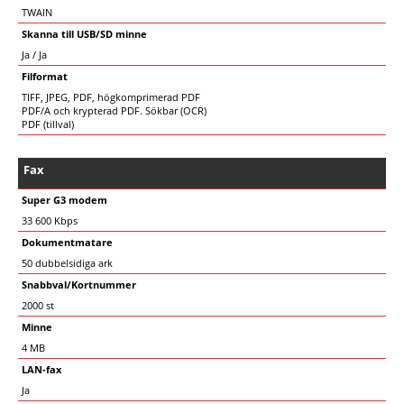
TWAIN
Skanna till USB/SD minne
Ja / Ja
Filformat
TIFF, JPEG, PDF, högkomprimerad PDF
PDF/A och krypterad PDF. Sökbar (OCR)
PDF (tillval)
Fax
Super G3 modem
33 600 Kbps
Dokumentmatare
50 dubbelsidiga ark
Snabbval/Kortnummer
2000 st
Minne
4 MB
LAN-fax
Ja