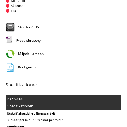
Kopiator
Skanner
Fax
Stöd för AirPrint
Produktbroschyr
Miljodeklaration
Konfiguration
Specifikationer
Skrivare
Specifikationer
Utskriftshastighet färg/svartvit
35 sidor per minut / 40 sidor per minut
Upplösning