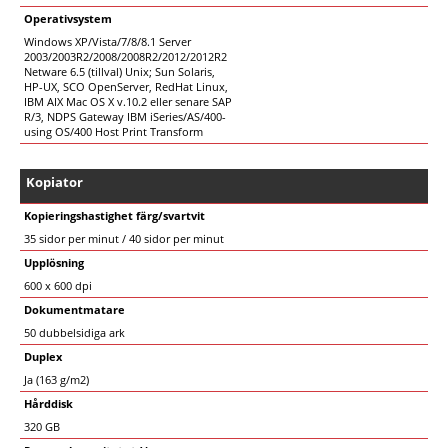
Operativsystem
Windows XP/Vista/7/8/8.1 Server
2003/2003R2/2008/2008R2/2012/2012R2
Netware 6.5 (tillval) Unix; Sun Solaris,
HP-UX, SCO OpenServer, RedHat Linux,
IBM AIX Mac OS X v.10.2 eller senare SAP
R/3, NDPS Gateway IBM iSeries/AS/400-
using OS/400 Host Print Transform
Kopiator
Kopieringshastighet färg/svartvit
35 sidor per minut / 40 sidor per minut
Upplösning
600 x 600 dpi
Dokumentmatare
50 dubbelsidiga ark
Duplex
Ja (163 g/m2)
Hårddisk
320 GB