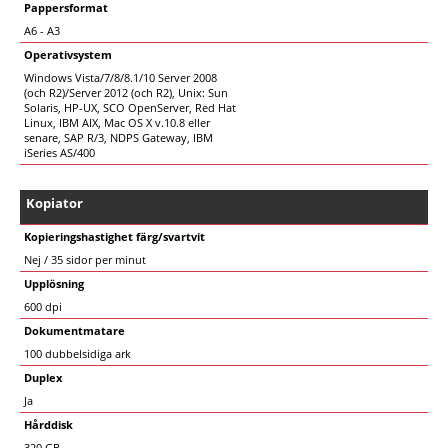
Pappersformat
A6 - A3
Operativsystem
Windows Vista/7/8/8.1/10 Server 2008
(och R2)/Server 2012 (och R2), Unix: Sun
Solaris, HP-UX, SCO OpenServer, Red Hat
Linux, IBM AIX, Mac OS X v.10.8 eller
senare, SAP R/3, NDPS Gateway, IBM
iSeries AS/400
Kopiator
Kopieringshastighet färg/svartvit
Nej / 35 sidor per minut
Upplösning
600 dpi
Dokumentmatare
100 dubbelsidiga ark
Duplex
Ja
Hårddisk
320 GB