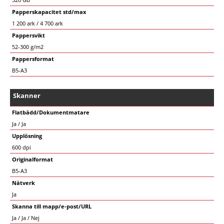
Papperskapacitet std/max
1 200 ark / 4 700 ark
Pappersvikt
52-300 g/m2
Pappersformat
B5-A3
Skanner
Flatbädd/Dokumentmatare
Ja / Ja
Upplösning
600 dpi
Originalformat
B5-A3
Nätverk
Ja
Skanna till mapp/e-post/URL
Ja / Ja / Nej