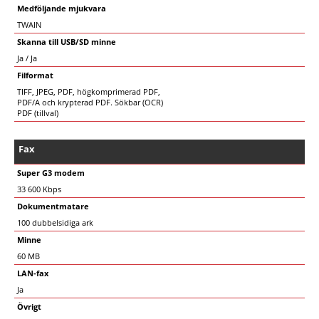
Medföljande mjukvara
TWAIN
Skanna till USB/SD minne
Ja / Ja
Filformat
TIFF, JPEG, PDF, högkomprimerad PDF,
PDF/A och krypterad PDF. Sökbar (OCR)
PDF (tillval)
Fax
Super G3 modem
33 600 Kbps
Dokumentmatare
100 dubbelsidiga ark
Minne
60 MB
LAN-fax
Ja
Övrigt