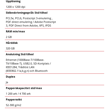
Upplösning
1200 x 1200 dpi
Sidbeskrivningsspråk Std/tillval
PCL5e, PCL6, Postscript 3-emulering ,
PDF direct emulering / Adobe Postscript
3, PDF Direct from Adobe, XPS, IPDS
RAM min/max
2 GB
Hårddisk
320 GB
Anslutning Std/tillval
Ethernet (1000Base-T/100Base-
TX/10Base-T), USB2.0, SD-Kortplats /
IEEE1284, Trådlöst LAN
(IEEE802.11a,b,g,n) och Bluetooth
Duplex
Ja
Papperskapacitet std/max
1 200 ark / 4 700 ark
Pappersvikt
52-300 g/m2