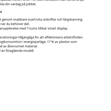
nkla din vardag på jobbet.
al
t genom snabbare svart/vita utskrifter och färgskanning.
 när du behöver det.
rupplevelse med 7-tums tiltbar smart display.
ulösningar tillgängliga för att effektivisera arbetsflöden.
gikonsumtion i energisparläge, 17 % av plasten som
ad av återvunnet material.
d än föregående modell.