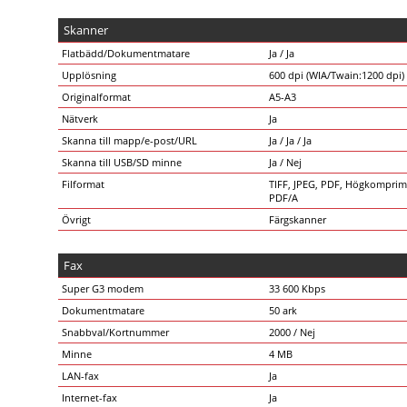
Skanner
Flatbädd/Dokumentmatare
Ja / Ja
Upplösning
600 dpi (WIA/Twain:1200 dpi)
Originalformat
A5-A3
Nätverk
Ja
Skanna till mapp/e-post/URL
Ja / Ja / Ja
Skanna till USB/SD minne
Ja / Nej
Filformat
TIFF, JPEG, PDF, Högkomprim
PDF/A
Övrigt
Färgskanner
Fax
Super G3 modem
33 600 Kbps
Dokumentmatare
50 ark
Snabbval/Kortnummer
2000 / Nej
Minne
4 MB
LAN-fax
Ja
Internet-fax
Ja