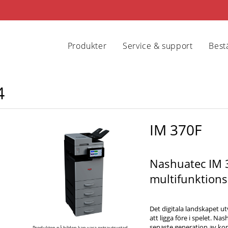
Produkter
Service & support
Bestä
4
IM 370F
Nashuatec IM 
multifunktionse
Det digitala landskapet ut
att ligga före i spelet. Na
senaste generation av ko
Produkten på bilden kan vara extrautrustad.