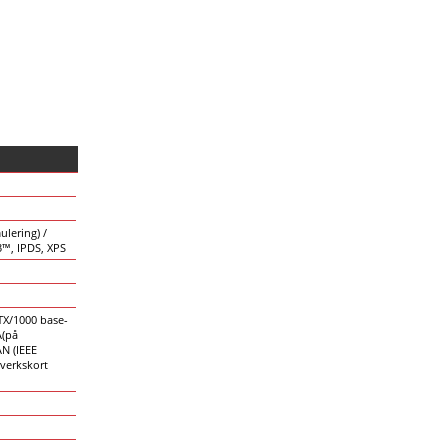
ulering) /
™, IPDS, XPS
TX/1000 base-
A(på
AN (IEEE
tverkskort