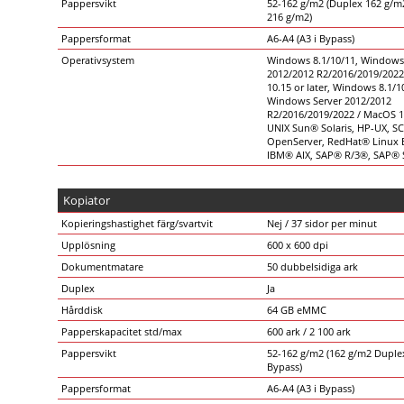
Pappersvikt
52-162 g/m2 (Duplex 162 g/m
216 g/m2)
Pappersformat
A6-A4 (A3 i Bypass)
Operativsystem
Windows 8.1/10/11, Windows
2012/2012 R2/2016/2019/202
10.15 or later, Windows 8.1/1
Windows Server 2012/2012
R2/2016/2019/2022 / MacOS 10
UNIX Sun® Solaris, HP-UX, S
OpenServer, RedHat® Linux E
IBM® AIX, SAP® R/3®, SAP® 
Kopiator
Kopieringshastighet färg/svartvit
Nej / 37 sidor per minut
Upplösning
600 x 600 dpi
Dokumentmatare
50 dubbelsidiga ark
Duplex
Ja
Hårddisk
64 GB eMMC
Papperskapacitet std/max
600 ark / 2 100 ark
Pappersvikt
52-162 g/m2 (162 g/m2 Duple
Bypass)
Pappersformat
A6-A4 (A3 i Bypass)