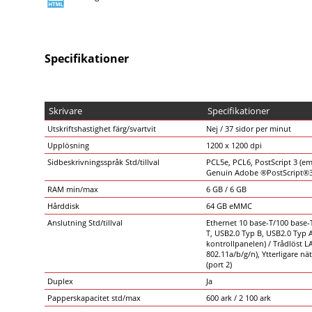
Specifikationer
Skrivare
Specifikationer
Utskriftshastighet färg/svartvit
Nej / 37 sidor per minut
Upplösning
1200 x 1200 dpi
Sidbeskrivningsspråk Std/tillval
PCL5e, PCL6, PostScript 3 (em
Genuin Adobe ®PostScript®3
RAM min/max
6 GB / 6 GB
Hårddisk
64 GB eMMC
Anslutning Std/tillval
Ethernet 10 base-T/100 base-
T, USB2.0 Typ B, USB2.0 Typ 
kontrollpanelen) / Trådlöst L
802.11a/b/g/n), Ytterligare nä
(port 2)
Duplex
Ja
Papperskapacitet std/max
600 ark / 2 100 ark