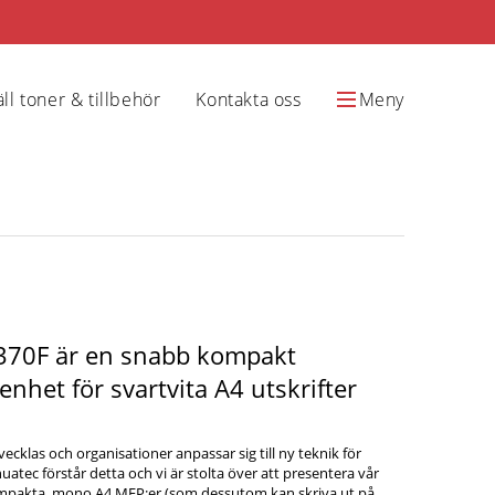
ll toner & tillbehör
Kontakta oss
Meny
370F är en snabb kompakt
nhet för svartvita A4 utskrifter
vecklas och organisationer anpassar sig till ny teknik för
shuatec förstår detta och vi är stolta över att presentera vår
mpakta, mono A4 MFP:er (som dessutom kan skriva ut på