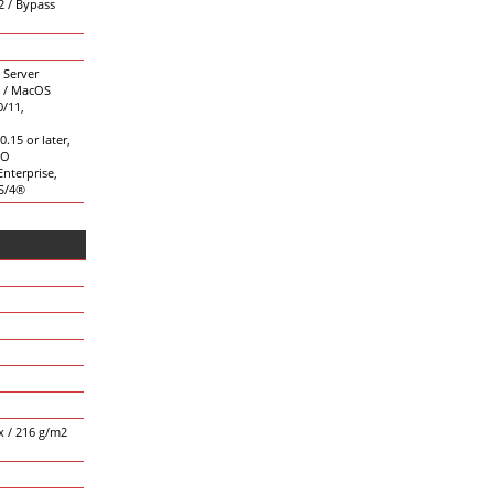
2 / Bypass
 Server
2 / MacOS
0/11,
.15 or later,
CO
nterprise,
S/4®
x / 216 g/m2