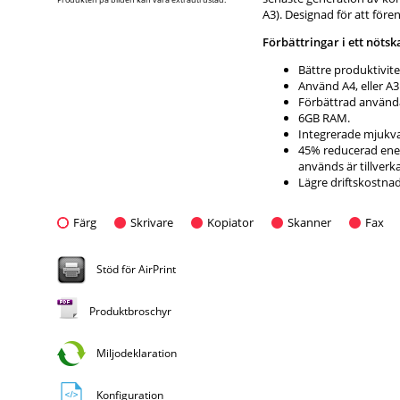
A3). Designad för att före
Förbättringar i ett nötsk
Bättre produktivite
Använd A4, eller A3
Förbättrad använda
6GB RAM.
Integrerade mjukvar
45% reducerad ener
används är tillverk
Lägre driftskostna
Färg
Skrivare
Kopiator
Skanner
Fax
Stöd för AirPrint
Produktbroschyr
Miljodeklaration
Konfiguration